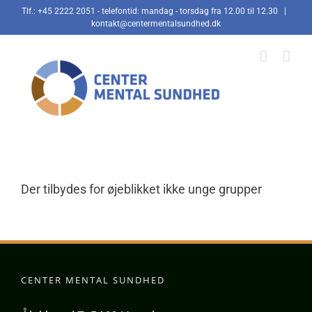
Skip
Tlf.: +45 2222 2051 - telefontid: mandag - torsdag fra 12.00 til 12.30
|
kontakt@centermentalsundhed.dk
to
content
Der tilbydes for øjeblikket ikke unge grupper
CENTER MENTAL SUNDHED