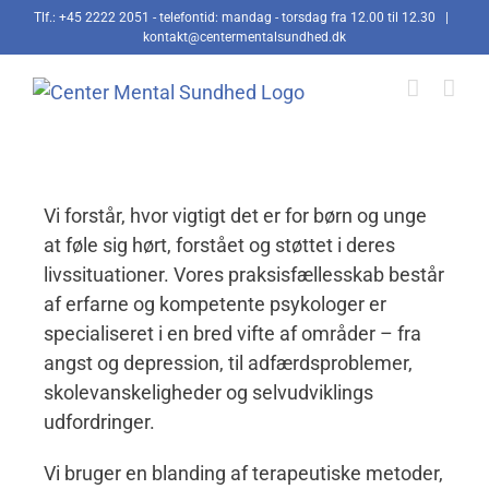
Skip
Tlf.: +45 2222 2051 - telefontid: mandag - torsdag fra 12.00 til 12.30
|
kontakt@centermentalsundhed.dk
to
content
Vi forstår, hvor vigtigt det er for børn og unge
at føle sig hørt, forstået og støttet i deres
livssituationer. Vores praksisfællesskab består
af erfarne og kompetente psykologer er
specialiseret i en bred vifte af områder – fra
angst og depression, til adfærdsproblemer,
skolevanskeligheder og selvudviklings
udfordringer.
Vi bruger en blanding af terapeutiske metoder,